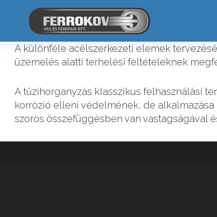
S
k
i
K
p
A különféle acélszerkezeti elemek tervezésé
t
üzemelés alatti terhelési feltételeknek megf
o
o
c
A tűzihorganyzás klasszikus felhasználási te
r
o
korrózió elleni védelmének, de alkalmazása má
n
r
szoros összefüggésben van vastagságával és 
t
ó
e
n
z
t
i
ó