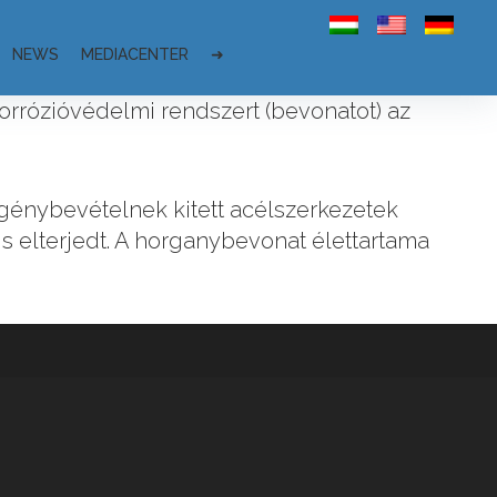
NEWS
MEDIACENTER
➜
orrózióvédelmi rendszert (bevonatot) az
 igénybevételnek kitett acélszerkezetek
is elterjedt. A horganybevonat élettartama