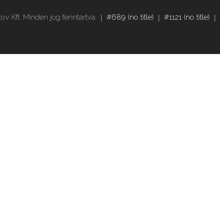
v Kft. Minden jog fenntartva.
#689 (no title)
#1121 (no title)