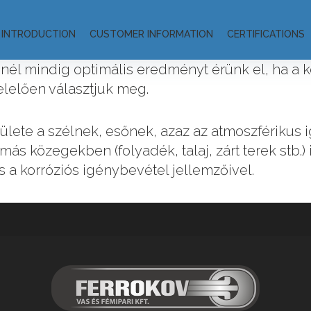
INTRODUCTION
CUSTOMER INFORMATION
CERTIFICATIONS
nél mindig optimális eredményt érünk el, ha a k
elelően választjuk meg.
rülete a szélnek, esőnek, azaz az atmoszférikus
s közegekben (folyadék, talaj, zárt terek stb.) 
a korróziós igénybevétel jellemzőivel.